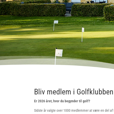
Bliv medlem i Golfklubben 
Er 2026 året, hvor du begynder til golf?
Sidste år valgte over 1000 medlemmer at være en del af 