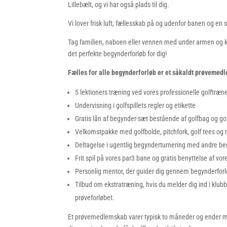
Lillebælt, og vi har også plads til dig.
Vi lover frisk luft, fællesskab på og udenfor banen og en sp
Tag familien, naboen eller vennen med under armen og k
det perfekte begynderforløb for dig!
Fælles for alle begynderforløb er et såkaldt prøvemedl
5 lektioners træning ved vores professionelle golftræn
Undervisning i golfspillets regler og etikette
Gratis lån af begynder-sæt bestående af golfbag og gol
Velkomstpakke med golfbolde, pitchfork, golf tees og 
Deltagelse i ugentlig begynderturnering med andre b
Frit spil på vores par3 bane og gratis benyttelse af vore
Personlig mentor, der guider dig gennem begynderforlø
Tilbud om ekstratræning, hvis du melder dig ind i klu
prøveforløbet.
Et prøvemedlemskab varer typisk to måneder og ende