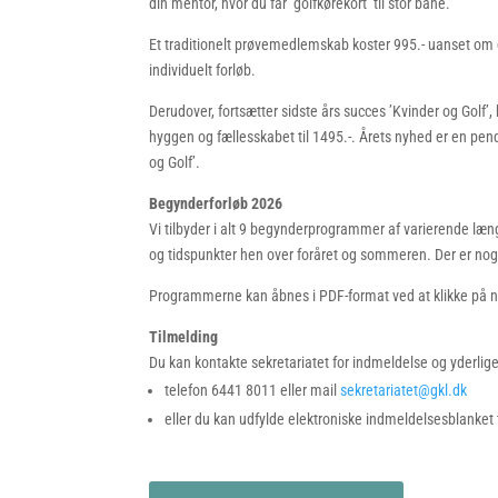
din mentor, hvor du får ’golfkørekort’ til stor bane.
Et traditionelt prøvemedlemskab koster 995.- uanset om d
individuelt forløb.
Derudover, fortsætter sidste års succes ’Kvinder og Golf’, 
hyggen og fællesskabet til 1495.-. Årets nyhed er en p
og Golf’.
Begynderforløb 2026
Vi tilbyder i alt 9 begynderprogrammer af varierende læng
og tidspunkter hen over foråret og sommeren. Der er noge
Programmerne kan åbnes i PDF-format ved at klikke på 
Tilmelding
Du kan kontakte sekretariatet for indmeldelse og yderlig
telefon 6441 8011 eller mail
sekretariatet@gkl.dk
eller du kan udfylde elektroniske indmeldelsesblanket t