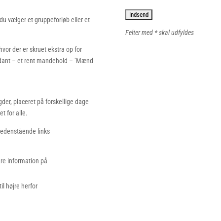
u vælger et gruppeforløb eller et
Felter med * skal udfyldes
hvor der er skruet ekstra op for
endant – et rent mandehold – ’Mænd
der, placeret på forskellige dage
t for alle.
nedenstående links
ere information på
il højre herfor