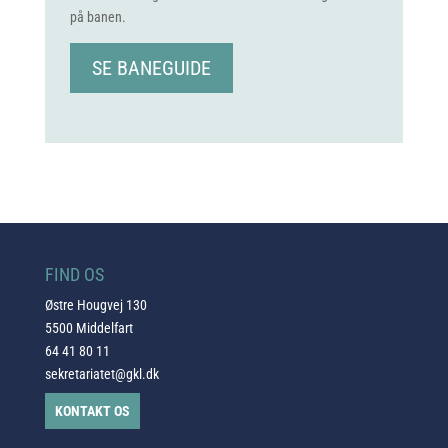
på banen.
SE BANEGUIDE
FIND OS
Østre Hougvej 130
5500 Middelfart
64 41 80 11
sekretariatet@gkl.dk
KONTAKT OS