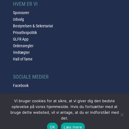
HVEM ER VI
Sponsorer
Udvalg
Bestyrelsen & Sekretariat
Privatlivspolitik
GLFR App
Ordensregler
Vedtægter
Hall of fame
SOCIALE MEDIER
Facebook
Vi bruger cookies for at sikre, at vi giver dig den bedste
oplevelse på vores hjemmeside. Hvis du fortsætter med at
bruge dette websted, vil vi antage, at du er indforstået med
det.
© 2025 Copyright Golfklubben Lillebælt | Design af SH web &
OK
Læs mere
design