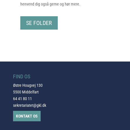
henvend dig også gerne og hør mere.
SE FOLDER
FIND OS
Østre Hougvej 130
5500 Middelfart
64 41 80 11
sekretariatet@gkl.dk
KONTAKT OS