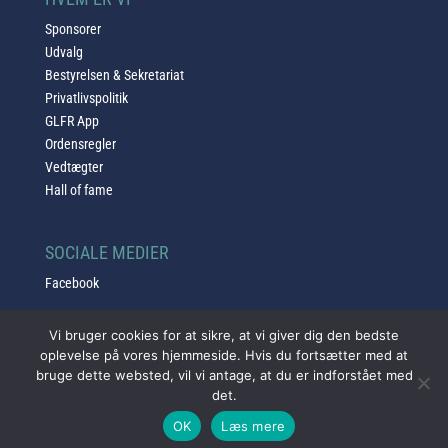
Sponsorer
Udvalg
Bestyrelsen & Sekretariat
Privatlivspolitik
GLFR App
Ordensregler
Vedtægter
Hall of fame
SOCIALE MEDIER
Facebook
Vi bruger cookies for at sikre, at vi giver dig den bedste
oplevelse på vores hjemmeside. Hvis du fortsætter med at
bruge dette websted, vil vi antage, at du er indforstået med
det.
© 2025 Copyright Golfklubben Lillebælt | Design af SH web &
OK
Læs mere
design