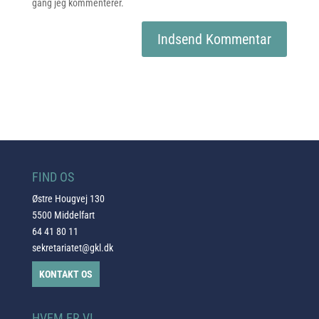
gang jeg kommenterer.
FIND OS
Østre Hougvej 130
5500 Middelfart
64 41 80 11
sekretariatet@gkl.dk
KONTAKT OS
HVEM ER VI