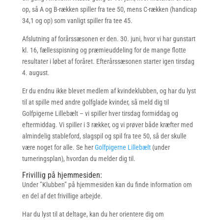
op, så A og B-rækken spiller fra tee 50, mens C-rækken (handicap
34,1 og op) som vanligt spiller fra tee 45.
Afslutning af forårssæsonen er den. 30. juni, hvor vi har gunstart
kl. 16, fællesspisning og præmieuddeling for de mange flotte
resultater i løbet af foråret. Efterårssæsonen starter igen tirsdag
4. august.
Er du endnu ikke blevet medlem af kvindeklubben, og har du lyst
til at spille med andre golfglade kvinder, så meld dig til
Golfpigerne Lillebælt – vi spiller hver tirsdag formiddag og
eftermiddag. Vi spiller i 3 rækker, og vi prøver både kræfter med
almindelig stableford, slagspil og spil fra tee 50, så der skulle
være noget for alle. Se her
Golfpigerne Lillebælt
(under
turneringsplan), hvordan du melder dig til.
Frivillig på hjemmesiden:
Under ”Klubben” på hjemmesiden kan du finde information om
en del af det frivillige arbejde.
Har du lyst til at deltage, kan du her orientere dig om