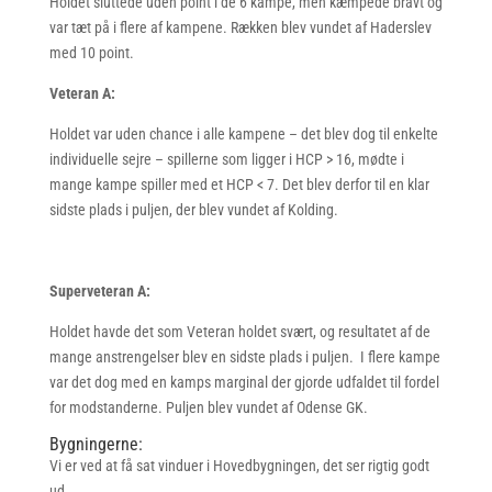
Holdet sluttede uden point i de 6 kampe, men kæmpede bravt og
var tæt på i flere af kampene. Rækken blev vundet af Haderslev
med 10 point.
Veteran A:
Holdet var uden chance i alle kampene – det blev dog til enkelte
individuelle sejre – spillerne som ligger i HCP > 16, mødte i
mange kampe spiller med et HCP < 7. Det blev derfor til en klar
sidste plads i puljen, der blev vundet af Kolding.
Superveteran A:
Holdet havde det som Veteran holdet svært, og resultatet af de
mange anstrengelser blev en sidste plads i puljen. I flere kampe
var det dog med en kamps marginal der gjorde udfaldet til fordel
for modstanderne. Puljen blev vundet af Odense GK.
Bygningerne:
Vi er ved at få sat vinduer i Hovedbygningen, det ser rigtig godt
ud.