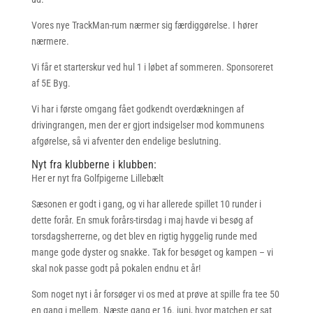
Vores nye TrackMan-rum nærmer sig færdiggørelse. I hører
nærmere.
Vi får et starterskur ved hul 1 i løbet af sommeren. Sponsoreret
af 5E Byg.
Vi har i første omgang fået godkendt overdækningen af
drivingrangen, men der er gjort indsigelser mod kommunens
afgørelse, så vi afventer den endelige beslutning.
Nyt fra klubberne i klubben:
Her er nyt fra Golfpigerne Lillebælt
Sæsonen er godt i gang, og vi har allerede spillet 10 runder i
dette forår. En smuk forårs-tirsdag i maj havde vi besøg af
torsdagsherrerne, og det blev en rigtig hyggelig runde med
mange gode dyster og snakke. Tak for besøget og kampen – vi
skal nok passe godt på pokalen endnu et år!
Som noget nyt i år forsøger vi os med at prøve at spille fra tee 50
en gang i mellem. Næste gang er 16. juni, hvor matchen er sat