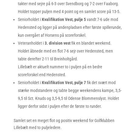
takter med sejre på 6-3 over Svendborg og 7-2 over Faaborg.
Holdet topper puljen med 4 point og en samlet score på 13-5.
Seniorholdet i
Kvalifikation Vest, pulje 5
vandt 7-6 ude mod
Hedensted og ligger på andenpladsen efter første spillerunde,
kun overgået af Horsens på scoreforskel.
Veteranholdet i
3. division vest
fik en blandet weekend.
Holdet åbnede med en flot 7-6 sejr over Hedensted, men
tabte derefter 2-11 til Breinholtgård.
Lillebælt er aktuelt nummer to i puljen på en bedre
scoreforskel end Hedensted.
Seniorholdet i
Kvalifikation Vest, pulje 7
fik det svært mod
stærke modstandere og tabte begge weekendens kampe, 3,5-
9,5 til Sct. Knuds og 3,5-9,5 til Odense Blommenslyst. Holdet
ligger derfor sidst i puljen efter de første to runder.
Samlet set en meget flot og positiv weekend for Golfklubben
Lillebælt med to puljeledere.