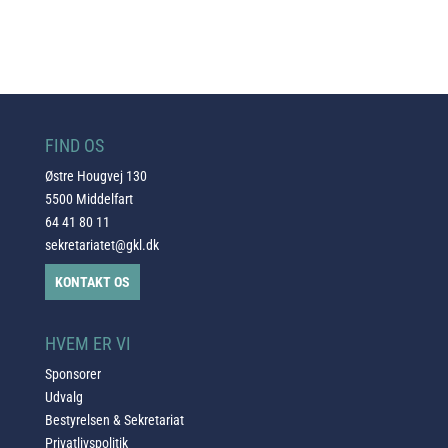
FIND OS
Østre Hougvej 130
5500 Middelfart
64 41 80 11
sekretariatet@gkl.dk
KONTAKT OS
HVEM ER VI
Sponsorer
Udvalg
Bestyrelsen & Sekretariat
Privatlivspolitik